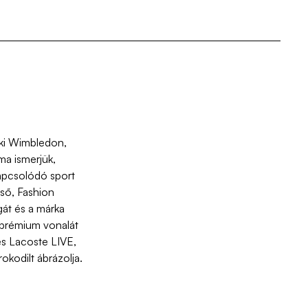
aki Wimbledon,
 ma ismerjük,
apcsolódó sport
lső, Fashion
gát és a márka
m prémium vonalát
és Lacoste LIVE,
okodilt ábrázolja.