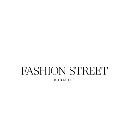
LACOSTE
 sport.”