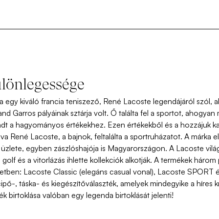
ülönlegessége
gy kiváló francia teniszező, René Lacoste legendájáról szól, 
and Garros pályáinak sztárja volt. Ő találta fel a sportot, ahogyan
dt a hagyományos értékekhez. Ezen értékekből és a hozzájuk k
va René Lacoste, a bajnok, feltalálta a sportruházatot. A márka e
ó üzlete, egyben zászlóshajója is Magyarországon. A Lacoste vilá
 golf és a vitorlázás ihlette kollekciók alkotják. A termékek háro
letben: Lacoste Classic (elegáns casual vonal), Lacoste SPORT 
cipő-, táska- és kiegészítőválaszték, amelyek mindegyike a híres kr
 birtoklása valóban egy legenda birtoklását jelenti!