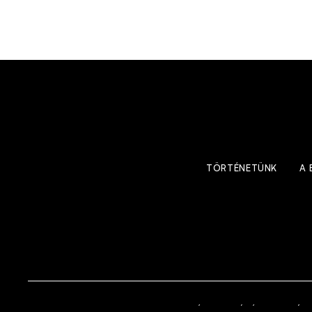
TÖRTÉNETÜNK
A 
ADATVÉDELMI TÁJÉKOZTATÓ