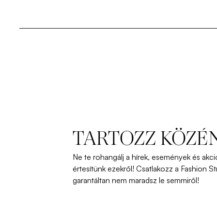
TARTOZZ KÖZÉ
Ne
te
rohangálj
a
hírek
,
események
és
akci
értesítünk
ezekről
!
Csatlakozz
a Fashion St
garantáltan
nem
maradsz
le
semmiről
!