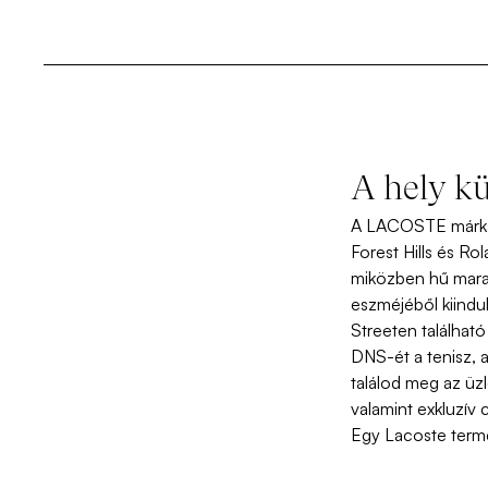
A hely k
A LACOSTE márka e
Forest Hills és Rol
miközben hű mara
eszméjéből kiindul
Streeten találhat
DNS-ét a tenisz, a
találod meg az üz
valamint exkluzív 
Egy Lacoste termék