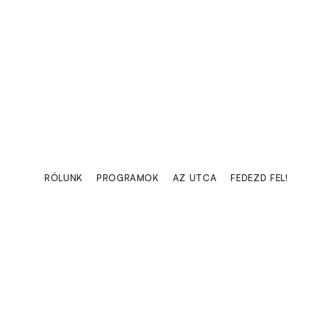
“Az élet egy gyönyörű
RÓLUNK
PROGRAMOK
AZ UTCA
FEDEZD FEL!