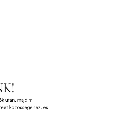
NK!
ók
után
,
majd
mi
reet
közösségéhez
,
és