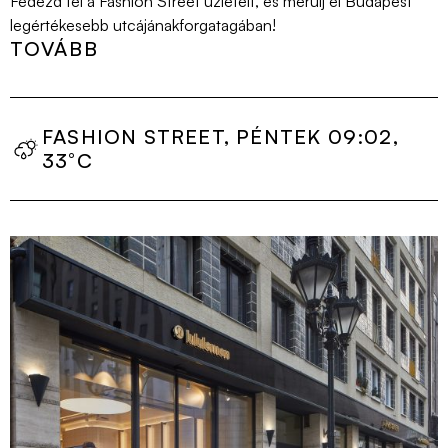
Fedezd
fel
a Fashion Street
üzleteit
,
és
merülj
el
Budapest
legértékesebb
utcájának
forgatagában
!
TOVÁBB
FASHION STREET, PÉNTEK 09:02,
33°C