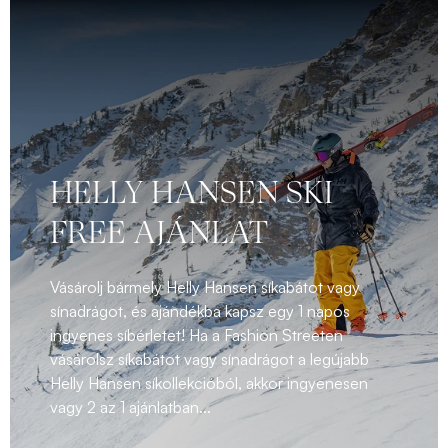
HELLY HANSEN SKI
FREE AJÁNLAT
Vásárolj bármely Helly Hansen síkabátot vagy
sínadrágot, és ajándékba kapsz egy 1 napos
ingyenes síbérletet! Ha a Fashion Streeten
vásárolsz síkabátot vagy sínadrágot a legújabb
Helly Hansen síkollekcióból, akkor ingyenesen
vagy 2 az 1 ajánlatban...