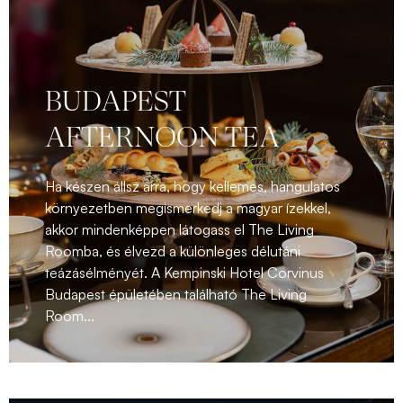
BUDAPEST
AFTERNOON TEA
Ha készen állsz arra, hogy kellemes, hangulatos
környezetben megismerkedj a magyar ízekkel,
akkor mindenképpen látogass el The Living
Roomba, és élvezd a különleges délutáni
teázásélményét. A Kempinski Hotel Corvinus
Budapest épületében található The Living
Room...