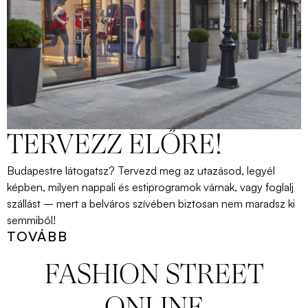
TERVEZZ ELŐRE!
Budapestre
látogatsz
?
Tervezd
meg
az
utazásod
,
legyél
képben
,
milyen
nappali
és
esti
programok
várnak
,
vagy
foglalj
szállást
–
mert
a
belváros
szívében
biztosan
nem
maradsz
ki
semmiből
!
TOVÁBB
FASHION STREET