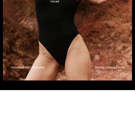
TARTOZZ KÖZÉNK!
Ne
te
rohangálj
a
hírek
,
események
és
akciók
után
,
majd
mi
értesítünk
ezekről
!
Csatlakozz
a Fashion Street
közösségéhez
,
és
garantáltan
nem
maradsz
le
semmiről
!