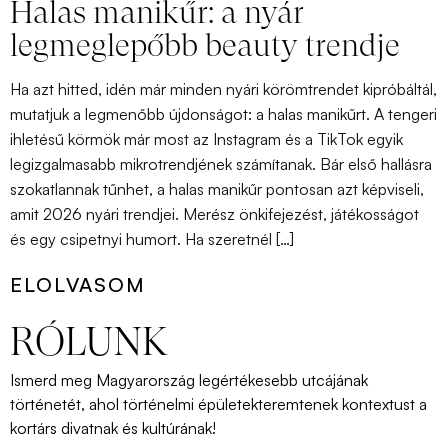
Halas manikűr: a nyár
legmeglepőbb beauty trendje
Ha azt hitted, idén már minden nyári körömtrendet kipróbáltál,
mutatjuk a legmenőbb újdonságot: a halas manikűrt. A tengeri
ihletésű körmök már most az Instagram és a TikTok egyik
legizgalmasabb mikrotrendjének számítanak. Bár első hallásra
szokatlannak tűnhet, a halas manikűr pontosan azt képviseli,
amit 2026 nyári trendjei. Merész önkifejezést, játékosságot
és egy csipetnyi humort. Ha szeretnél […]
ELOLVASOM
RÓLUNK
Ismerd
meg
Magyarország
legértékesebb
utcájának
történetét
,
ahol
történelmi
épületek
teremtenek
kontextust
a
kortárs
divatnak
és
kultúrának
!