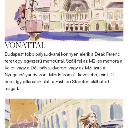
VONATTAL
Budapest
főbb
pályaudvarai
könnyen
elérik
a
Deák
Ferenc
teret
egy
egyszerű
metróúttal
.
Szállj
fel
az
M2-es
metróra
a
Keleti
vagy
a
Déli
pályaudvaron
,
vagy
az
M3-asra a
Nyugati
pályaudvaron
.
Mindhárom
út
kevesebb
, mint 10
perc
,
így
pillanatok
alatt
a Fashion
Streeten
találhatod
magad
.