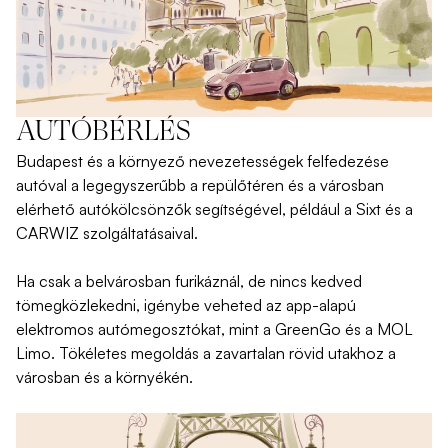
AUTÓBÉRLÉS
Budapest
és
a
környező
nevezetességek
felfedezése
autóval
a leg
egyszerűbb a repülőtéren és a városban
elérhető autókölcsönzők
segítségével
, például a Sixt és a
CARWIZ szolgáltatásaival.
Ha csak a belvárosban furikáznál, de nincs kedved
tömegközlekedni, igénybe veheted
az app-alapú
elektromos autómegosztók
at
, mint a GreenGo és a MOL
Limo. Tökéletes megoldás a zavartalan rövid utakhoz a
városban és a környékén.