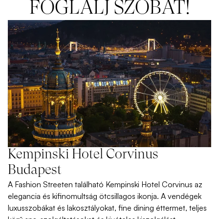
FOGLALJ SZOBÁT!
Kempinski Hotel Corvinus
Budapest
A Fashion Streeten található Kempinski Hotel Corvinus az
elegancia és kifinomultság ötcsillagos ikonja. A vendégek
luxusszobákat és lakosztályokat, fine dining éttermet, teljes