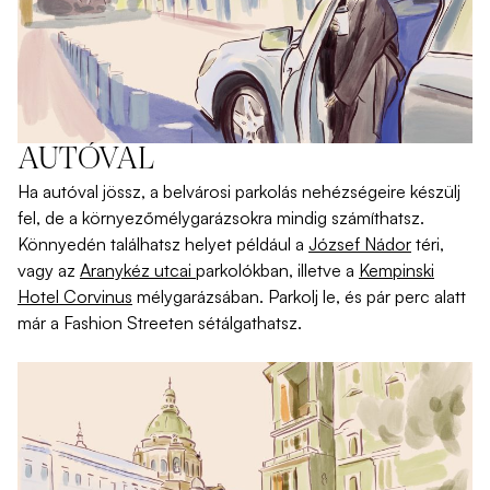
AUTÓVAL
Ha
autóval
jössz
, a
belvárosi
parkolás
nehézségeire
készülj
fel
, de a
környező
mélygarázsokra
mindig
számíthatsz
.
K
önnyedén
találhatsz
helyet
például
a
József
Nádor
téri
,
vagy
az
Aranykéz
utcai
parkolókban
,
illetve
a
Kempinski
Hotel Corvinus
mélygarázsában
.
P
arkolj
le
,
és
pár
perc
alatt
már
a Fashion
Streeten
sétálgathatsz
.