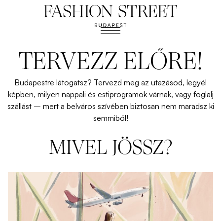
TERVEZZ ELŐRE!
Budapestre
látogatsz
?
Tervezd
meg
az
utazásod
,
legyél
képben
,
milyen
nappali
és
esti
programok
várnak
,
vagy
foglalj
szállást
–
mert
a
belváros
szívében
biztosan
nem
maradsz
ki
semmiből
!
MIVEL JÖSSZ?