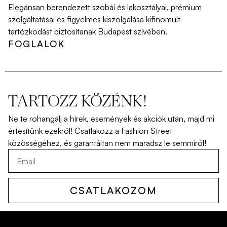
Elegánsan berendezett szobái és lakosztályai, prémium
szolgáltatásai és figyelmes kiszolgálása kifinomult
tartózkodást biztosítanak Budapest szívében.
FOGLALOK
TARTOZZ KÖZÉNK!
Ne
te
rohangálj
a
hírek
,
események
és
akciók
után
,
majd
mi
értesítünk
ezekről
!
Csatlakozz
a Fashion Street
közösségéhez
,
és
garantáltan
nem
maradsz
le
semmiről
!
CSATLAKOZOM