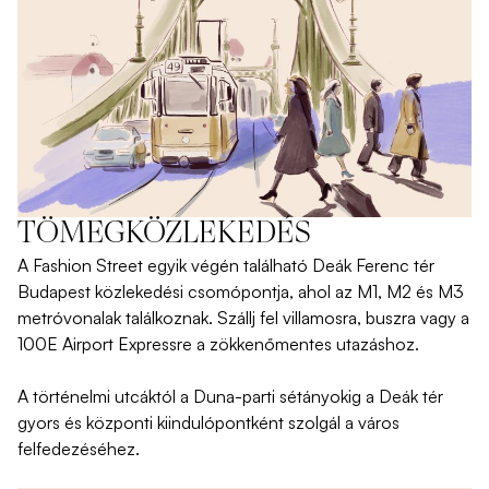
TÖMEGKÖZLEKEDÉS
A Fashion Street egyik végén található
Deák Ferenc tér
Budapest közlekedési csomópontja
, ahol az M1, M2 és M3
metróvonalak találkoznak. Szállj fel villamosra, buszra vagy a
100E Airport Expressre a zökkenőmentes utazáshoz.
A történelmi utcáktól a Duna-parti sétányokig a Deák tér
gyors és központi kiindulópontként szolgál a város
felfedezéséhez.