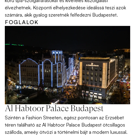
körű spa-szolgáltatásokat és kivételes kiszolgálást
élvezhetnek. Központi elhelyezkedése ideálissá teszi azok
számára, akik gyalog szeretnék felfedezni Budapestet.
FOGLALOK
Al Habtoor Palace Budapest
Szintén a Fashion Streeten, egész pontosan az Erzsébet
téren található az Al Habtoor Palace Budapest ötcsillagos
szálloda, ameéy ötvözi a történelmi bájt a modern luxussal.