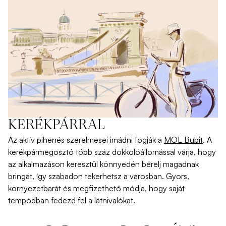
KERÉKPÁRRAL
Az aktív pihenés szerelmesei imádni fogják a
MOL Bubi
t
.
A
kerékpármegosztó
t
öbb száz dokkolóállomással
várja, hogy
az alkalmazáson keresztül könnyedén
bérelj magadnak
bringát, így
szabadon tekerhetsz a városban. Gyors,
környezetbarát és megfizethető módja, hogy saját
tempódban fedezd fel a látnivalókat.