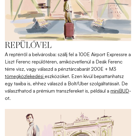
REPÜLŐVEL
A
reptérről
a
belvárosba
:
szállj
fel
a 100E Airport
Expressre
a
Liszt Ferenc
repülőtéren
,
ami
közvetle
nül
a
Deák
Ferenc
térre
visz
,
vagy
válaszd
a
pénztárcabarát
200E + M3
tömegközlekedési
eszközöket
.
Ezen
kívül
bepattanhatsz
egy
taxiba
is
,
ehhez
válaszd
a
Bolt/Uber
szolgáltatás
ait
. De
választhatod
a
prémium
transzfereket
is
,
például
a
miniBUD
-
ot
.