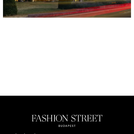
TARTOZZ KÖZÉNK!
Ne
te
rohangálj
a
hírek
,
események
és
akciók
után
,
majd
mi
értesítünk
ezekről
!
Csatlakozz
a Fashion Street
közösségéhez
,
és
garantáltan
nem
maradsz
le
semmiről
!
CSATLAKOZOM