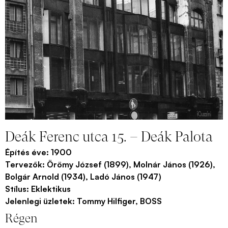
Deák Ferenc utca 15. – Deák Palota
Építés éve:
1900
Tervezők:
Örömy József (1899), Molnár János (1926),
Bolgár Arnold (1934), Ladó János (1947)
Stílus:
Eklektikus
Jelenlegi üzletek:
Tommy Hilfiger, BOSS
Régen