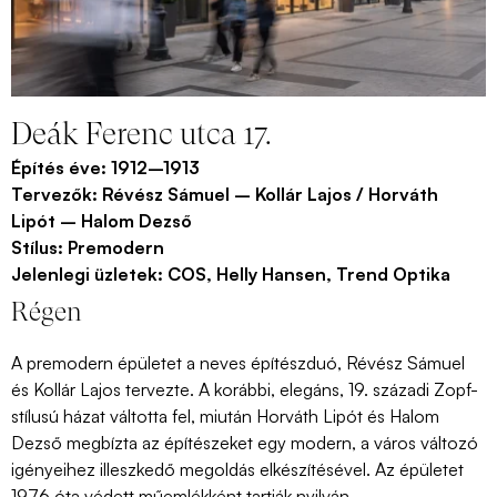
Deák Ferenc utca 17.
Építés éve:
1912–1913
Tervezők:
Révész Sámuel – Kollár Lajos / Horváth
Lipót – Halom Dezső
Stílus:
Premodern
Jelenlegi üzletek:
COS, Helly Hansen, Trend Optika
Régen
A premodern épületet a neves építészduó, Révész Sámuel
és Kollár Lajos tervezte. A korábbi, elegáns, 19. századi Zopf-
stílusú házat váltotta fel, miután Horváth Lipót és Halom
Dezső megbízta az építészeket egy modern, a város változó
igényeihez illeszkedő megoldás elkészítésével. Az épületet
1976 óta védett műemlékként tartják nyilván.