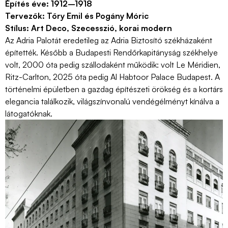
Építés éve:
1912–1918
Tervezők:
Tőry Emil és Pogány Móric
Stílus:
Art Deco, Szecesszió, korai modern
Az Adria Palotát eredetileg az Adria Biztosító székházaként
építették. Később a Budapesti Rendőrkapitányság székhelye
volt, 2000 óta
pedig
szállodaként
működik: volt Le Méridien,
Ritz-Carlton, 2025 óta pedig Al Habtoor Palace Budapest. A
történelmi épületben a
gazdag építészeti örökség és a kortárs
elegancia találkozik, világszínvonalú vendégélményt kínálva a
látogatóknak.