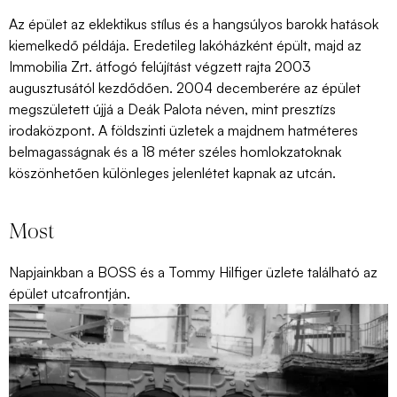
Az épület az eklektikus stílus és a hangsúlyos barokk hatások
kiemelkedő példája. Eredetileg lakóházként épült, majd az
Immobilia Zrt. átfogó felújítást végzett rajta 2003
augusztusától kezdődően. 2004 decemberére az épület
megszületett újjá a Deák Palota néven, mint presztízs
irodaközpont. A földszinti üzletek a majdnem hatméteres
belmagasságnak és a 18 méter széles homlokzatoknak
köszönhetően különleges jelenlétet kapnak az utcán.
Most
Napjainkban a BOSS és a Tommy Hilfiger üzlete található az
épület utcafrontján.