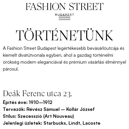
TÖRTÉNETÜNK
A
Fashion
Street Budapest legértékesebb bevásárlóutcája és
kiemelt divatútvonala egyben, ahol a gazdag történelmi
örökség modern eleganciával és prémium vásárlási élménnyel
párosul.
Deák Ferenc utca 23.
Építés éve:
1910–1912
Tervezők:
Révész Sámuel – Kollár József
Stílus:
Szecesszió (Art Nouveau)
Jelenlegi üzletek:
Starbucks, Lindt, Lacoste