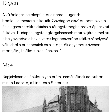
Régen
A különleges saroképületet a német Jugendstil
homlokzatmesterei alkották. Gazdagon díszített homlokzata
és elegáns sarokkialakítása a tér egyik meghatározó építészeti
ékköve. Budapest egyik legforgalmasabb metrókijárata mellett
elhelyezkedve a ház a város legnépszerűbb találkozóhelyévé
vált, ahol a budapestiek és a látogatók egyaránt szívesen
mondják: „Találkozunk a Deáknál.”
Most
Napjainkban a
z épület
olyan prémiummárkáknak ad otthont,
mint a Lacoste, a Lindt és a Starbucks
.