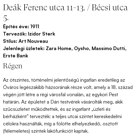
Deák Ferenc utca 11-13. / Bécsi utca
5.
Építés éve: 1911
Tervezők: Izidor Sterk
Stílus: Art Nouveau
Jelenlegi üzletek: Zara Home, Oysho, Massimo Dutti,
Erste Bank
Régen
Az ötszintes, történelmi jelentőségű ingatlan eredetileg az
Óváros legészakibb házsorának része volt, amely a 18. század
végén jött létre a régi városfal vonalán, az egykori Pest
határán. Az épületet a Dán testvérek vásárolták meg, akik
szűcsüzletet működtettek, és az ingatlant „üzleti és
bérházként” tervezték: a teljes utcai szintet kereskedelmi
célokra használták, míg a fölötte elhelyezkedő, osztott
(félemeletes) szintek lakófunkciót kaptak.