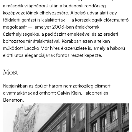
a második világháború után a budapesti rendőrség
középvezetőinek elhelyezésére. A belső udvar alatt egy
földalatti garázst is kialakítottak – a korszak egyik előremutató
megoldását –, amelyet 2003-ban átalakítottak
üzlethelyiségekké, a padlószint emelésével és az eredeti
boltozatos tér átalakításával. Korábban ezen a telken
működött Laczkó Mór híres ékszerüzlete is, amely a háború
előtti utca eleganciájának fontos részét képezte.
Most
Napjainkban az épület három nemzetközileg elismert
divatmárkának ad otthont: Calvin Klein, Falconeri és
Benetton.