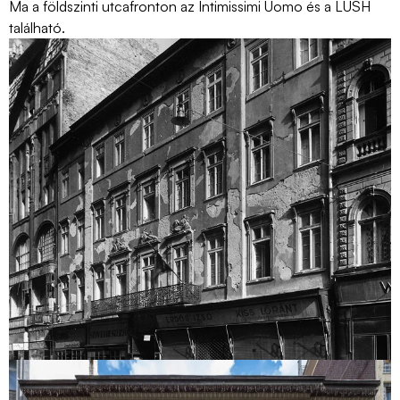
Ma a földszint
i utcafronton
az Intimissimi Uomo és a LUSH
található
.