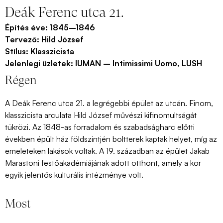
Deák Ferenc utca 21.
Építés éve:
1845–1846
Tervező:
Hild József
Stílus:
Klasszicista
Jelenlegi üzletek:
IUMAN – Intimissimi Uomo, LUSH
Régen
A Deák Ferenc utca 21. a legrégebbi épület az utcán. Finom,
klasszicista arculata Hild József művészi kifinomultságát
tükrözi. Az 1848-as forradalom és szabadságharc előtti
években épült ház földszintjén boltterek kaptak helyet, míg az
emeleteken lakások voltak. A 19.
században az épület Jakab
Marastoni festőakadémiájának adott otthont, amely a kor
egyik jelentős kulturális intézménye volt.
Most