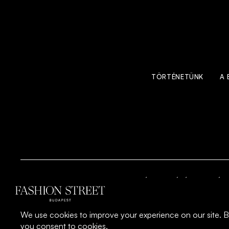
TÖRTÉNETÜNK
A 
ADATVÉDELMI TÁJÉKOZTATÓ
©2026 Minden jog fenntartva