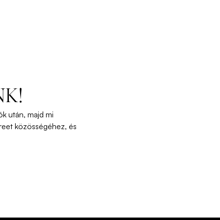
NK!
ók
után
,
majd
mi
reet
közösségéhez
,
és