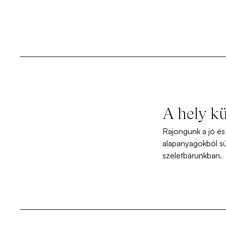
A hely k
Rajongunk a jó és 
alapanyagokból sü
szeletbárunkban.