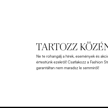
TARTOZZ KÖZÉ
Ne
te
rohangálj
a
hírek
,
események
és
akci
értesítünk
ezekről
!
Csatlakozz
a Fashion St
garantáltan
nem
maradsz
le
semmiről
!