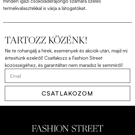
minden igazi csokoládérajongó számára széles
termékválasztékkal is várja a látogatókat.
TARTOZZ KÖZÉNK!
Ne
te
rohangálj
a
hírek
,
események
és
akciók
után
,
majd
mi
értesítünk
ezekről
!
Csatlakozz
a Fashion Street
közösségéhez
,
és
garantáltan
nem
maradsz
le
semmiről
!
CSATLAKOZOM