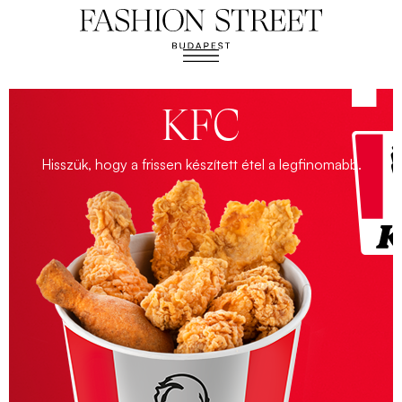
KFC
Hisszük, hogy a frissen készített étel a legfinomabb.