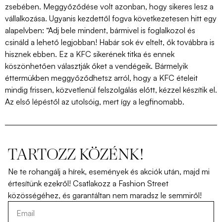
zsebében. Meggyőződése volt azonban, hogy sikeres lesz a
vállalkozása. Ugyanis kezdettől fogva következetesen hitt egy
alapelvben: “Adj bele mindent, bármivel is foglalkozol és
csináld a lehető legjobban! Habár sok év eltelt, ők továbbra is
hisznek ebben. Ez a KFC sikerének titka és ennek
köszönhetően választják őket a vendégeik. Bármelyik
éttermükben meggyőződhetsz arról, hogy a KFC ételeit
mindig frissen, közvetlenül felszolgálás előtt, kézzel készítik el.
Az első lépéstől az utolsóig, mert így a legfinomabb.
TARTOZZ KÖZÉNK!
Ne
te
rohangálj
a
hírek
,
események
és
akciók
után
,
majd
mi
értesítünk
ezekről
!
Csatlakozz
a Fashion Street
közösségéhez
,
és
garantáltan
nem
maradsz
le
semmiről
!