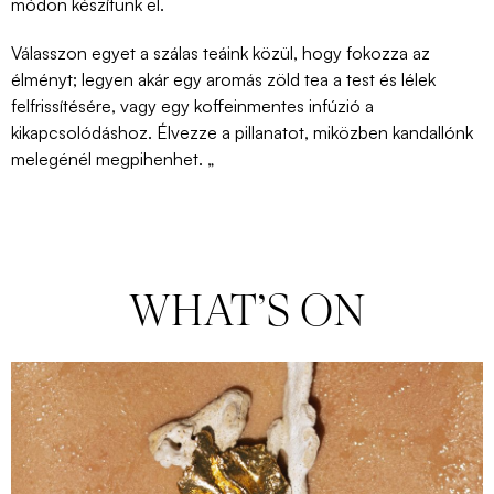
módon készítünk el.
Válasszon egyet a szálas teáink közül, hogy fokozza az
élményt; legyen akár egy aromás zöld tea a test és lélek
felfrissítésére, vagy egy koffeinmentes infúzió a
kikapcsolódáshoz. Élvezze a pillanatot, miközben kandallónk
melegénél megpihenhet. „
WHAT’S ON