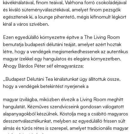
kávékínálatával, finom teáival, Valrhona forró csokoládéjával
és kiváló süteményválasztékával, amelyet finom pezsgők
egészítenek ki, a lounge pihentető, mégis kifinomult légkört
kínál a város szívében.
Ezen egyedülálló környezetre építve a The Living Room
bemutatja budapesti délutáni teáját, amelyet azért hoztak
létre, hogy a vendégek megismerkedhessenek az autentikus
magyar ízekkel egy hangulatos és elegáns környezetben.
Ahogy Bárdos Péter séf elmagyarázza:
,,Budapest Délutáni Tea kínálatunkat úgy állítottuk össze,
hogy a vendégek betekintést nyerjenek a
magyar ízvilágba, miközben élvezik a Living Room meghitt
hangulatát. Kézműves szendvicseink gondosan válogatott
alapanyagokból készülnek. Kóstolja meg a csábító magyaros
desszertválasztékunkat, melyben az egyedülálló frissen sült
almás és túrós rétes is szerepel, amelyet tradícionális magyar