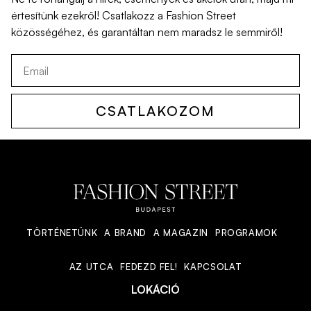
értesítünk
ezekről
!
Csatlakozz
a Fashion Street
közösségéhez
,
és
garantáltan
nem
maradsz
le
semmiről
!
CSATLAKOZOM
TÖRTÉNETÜNK
A BRAND
A MAGAZIN
PROGRAMOK
AZ UTCA
FEDEZD FEL!
KAPCSOLAT
LOKÁCIÓ