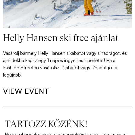
Helly Hansen ski free ajánlat
Vásárolj bármely Helly Hansen síkabátot vagy sínadrágot, és
ajándékba kapsz egy 1 napos ingyenes síbérletet! Ha a
Fashion Streeten vásárolsz síkabátot vagy sínadrágot a
legújabb
VIEW EVENT
TARTOZZ KÖZÉNK!
Ne
te
rohangálj
a
hírek
,
események
és
akciók
után
,
majd
mi